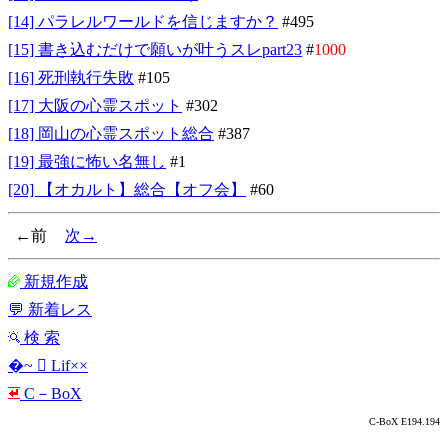
[14] パラレルワールドを信じますか？
#495
[15] 書き込むだけで願いが叶うスレpart23
#
1000
[16] 死刑執行失敗
#105
[17] 大阪の心霊スポット
#302
[18] 岡山の心霊スポット総合
#387
[19] 最強に怖い名無し
#1
[20] 【オカルト】総合【オフ会】
#60
←前
次→
新規作成
💬 新着レス
検 索
�~  Lif××
С－ΒоΧ
C-BoX E194.194