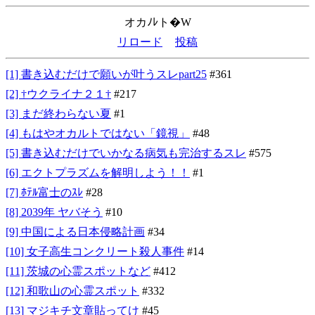
オカﾉﾚト�W
リロード
投稿
[1] 書き込むだけで願いが叶うスレpart25
#361
[2] †ウクライナ２１†
#217
[3] まだ終わらない夏
#1
[4] もはやオカルトではない「鏡視」
#48
[5] 書き込むだけでいかなる病気も完治するスレ
#575
[6] エクトプラズムを解明しよう！！
#1
[7] ﾎﾃﾙ富士のｽﾚ
#28
[8] 2039年 ヤバそう
#10
[9] 中国による日本侵略計画
#34
[10] 女子高生コンクリート殺人事件
#14
[11] 茨城の心霊スポットなど
#412
[12] 和歌山の心霊スポット
#332
[13] マジキチ文章貼ってけ
#45