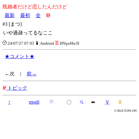
既婚者だけど恋したんだけど
最新
最初
全
#3 [まつ]
いや過疎ってるなここ
:24/07/27 07:03
:Android
:HYqwHw3I
★コメント★
←次
|
前→
トピック
↑
msgβ
💬
Ｖ
C-BoX E194.194