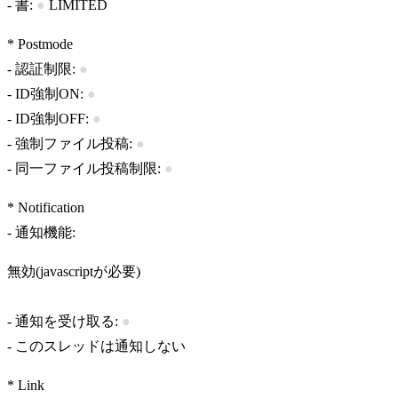
- 書:
●
LIMITED
* Postmode
- 認証制限:
●
- ID強制ON:
●
- ID強制OFF:
●
- 強制ファイル投稿:
●
- 同一ファイル投稿制限:
●
* Notification
- 通知機能:
無効(javascriptが必要)
- 通知を受け取る:
●
-
このスレッドは通知しない
* Link