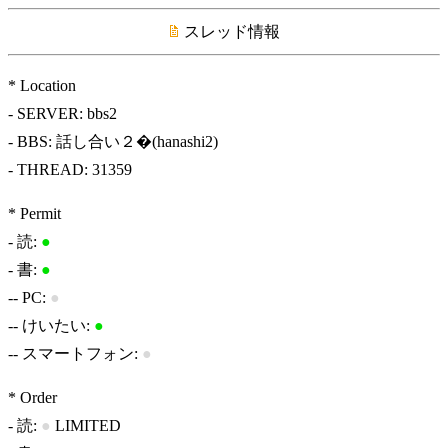
スレッド情報
* Location
- SERVER: bbs2
- BBS: 話し合い２�(hanashi2)
- THREAD: 31359
* Permit
- 読:
●
- 書:
●
-- PC:
●
-- けいたい:
●
-- スマートフォン:
●
* Order
- 読:
●
LIMITED