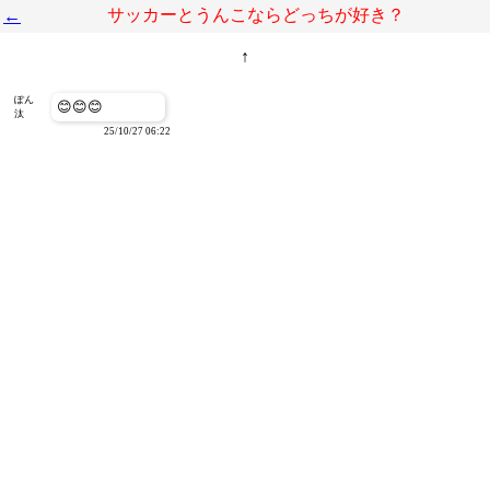
サッカーとうんこならどっちが好き？
←
↑
ぽん
😊😊😊
汰
25/10/27 06:22