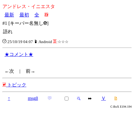
アンドレス・イニエスタ
最新
最初
全
#1 [キーパー名無し
]
語れ
:25/10/19 04:07
:Android
:☆☆☆
★コメント★
←次
|
前→
トピック
↑
msgβ
💬
Ｖ
C-BoX E194.194