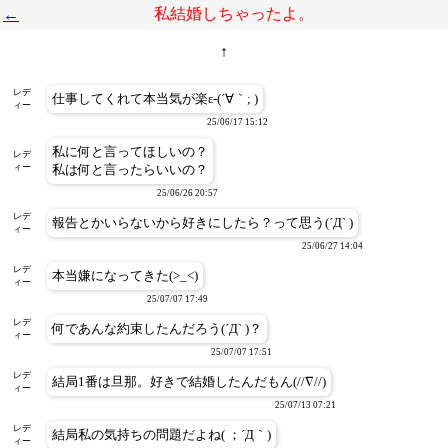
私結婚しちゃったよ。
←
↑
レデ
仕事してくれて本当気が楽ε-(´∀｀; )
ィー
25/06/17 15:12
私に何と言ってほしいの？
レデ
ィー
私は何と言ったらいいの？
25/06/26 20:57
レデ
報告とかいらないから好きにしたら？って思う(´Д` )
ィー
25/06/27 14:04
レデ
本当嫌になってきた(>_<)
ィー
25/07/07 17:49
レデ
何であんな約束したんだろう(´Д` )？
ィー
25/07/07 17:51
レデ
結局1番は旦那。好きで結婚したんだもん(//∇//)
ィー
25/07/13 07:21
レデ
結局私の気持ちの問題だよね( ；´Д｀)
ィー