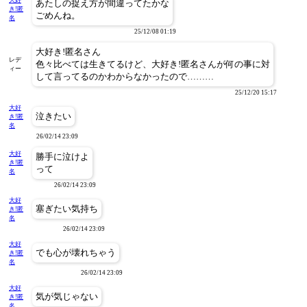
大好
あたしの捉え方が間違ってたかな
き!匿
ごめんね。
名
25/12/08 01:19
大好き!匿名さん
レデ
色々比べては生きてるけど、大好き!匿名さんが何の事に対
ィー
して言ってるのかわからなかったので………
25/12/20 15:17
大好
泣きたい
き!匿
名
26/02/14 23:09
大好
勝手に泣けよ
き!匿
って
名
26/02/14 23:09
大好
塞ぎたい気持ち
き!匿
名
26/02/14 23:09
大好
でも心が壊れちゃう
き!匿
名
26/02/14 23:09
大好
気が気じゃない
き!匿
名