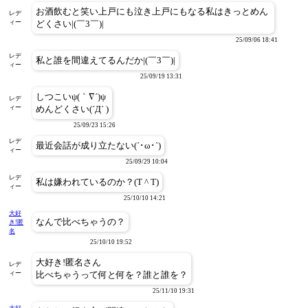
お酒飲むと笑い上戸にも泣き上戸にもなる私はきっとめん
レデ
ィー
どくさい|(￣3￣)|
25/09/06 18:41
レデ
私と誰を間違えてるんだか|(￣3￣)|
ィー
25/09/19 13:31
しつこいψ(｀∇´)ψ
レデ
ィー
めんどくさい(´Д` )
25/09/23 15:26
レデ
最近会話が成り立たない(´･ω･`)
ィー
25/09/29 10:04
レデ
私は嫌われているのか？(T ^ T)
ィー
25/10/10 14:21
大好
なんで比べちゃうの？
き!匿
名
25/10/10 19:52
大好き!匿名さん
レデ
ィー
比べちゃうって何と何を？誰と誰を？
25/11/10 19:31