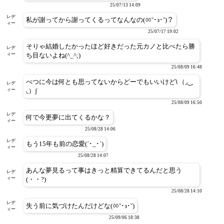
25/07/13 14:09
レデ
私が謝ってから謝ってくるってなんなの(ㆀ˘･з･˘)？
ィー
25/07/17 19:02
そりゃ結婚したかったほど好きだった元カノと比べたら勝
レデ
ィー
ち目ないよね(^_^;)
25/08/09 16:48
べつに今は何とも思ってないからどーでもいいけどʅ（◞‿
レデ
ィー
◟）ʃ
25/08/09 16:50
レデ
何で今更夢に出てくるかな？
ィー
25/08/28 14:06
レデ
もう15年も前の恋愛(´･_･`)
ィー
25/08/28 14:07
あんな夢見るって事はきっと精算できてるんだと思う
レデ
ィー
(・・?)
25/08/28 14:10
レデ
失う前に気づけたんだけどな(ㆀ˘･з･˘)
ィー
25/09/06 18:38