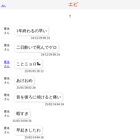
エビ
←
↑
匿名
1年終わるの早い
さん
24/12/29 09:23
匿名
二日酔いで死んでゲロ
さん
24/12/29 09:24
匿名
ことニョロ🐍
さん
25/01/01 20:12
匿名
あけおめ
さん
25/01/28 02:20
匿名
首を後ろに傾けると痛い
さん
25/02/14 04:16
匿名
暇すぎ
さん
25/02/14 04:16
匿名
早起きしたわ
さん
25/02/14 04:16