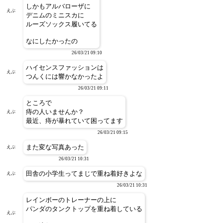
しかもアルバローザに
えぶ
デニムのミニスカに
ルーズソックス履いてる
なにしたかったの
26/03/21 09:10
ハイセンスファッションは
えぶ
つんくには響かなかったよ
26/03/21 09:11
ところで
痔の人いませんか？
えぶ
最近、痔が暴れていて困ってます
26/03/21 09:15
また変な写真あった
えぶ
26/03/21 10:31
田舎の小学生ってまじで重ね着好きよな
えぶ
26/03/21 10:31
レインボーのトレーナーの上に
パンダのタンクトップを重ね着している
えぶ