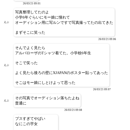
26/03/21 09:01
写真整理してたのよ
小学6年ぐらいにモー娘に憧れて
オーディション用に写ルンですで写真撮ってたの出てきた
えぶ
まずそこに笑った
26/03/21 09:06
そんでよく見たら
アルバローザのTシャツ着てた。小学校6年生
そこで笑った
えぶ
よく見たら後ろの壁にXJAPANのポスター貼ってあった
そこはモー娘にしとけよって思った
26/03/21 09:07
その写真でオーディション落ちたよね
えぶ
普通に
26/03/21 09:08
ブスすぎてやばい
なにこの芋女