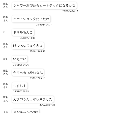
匿名
シャワー浴びたらヒートテックになるかな
さん
25/02/14 04:17
匿名
ヒートショックだったわ
さん
25/02/14 04:17
ドリルちんこ
た
25/08/25 11:10
匿名
けつあなじゅうきょ
さん
25/10/15 05:46
いえーい
かま
25/11/06 04:26
匿名
今年ももう終わるね
さん
25/12/12 05:15
匿名
ちすちす
さん
26/01/02 20:55
匿名
えびのうんこから来ました
さん
26/02/08 07:34
まだあったの(笑)
えぶ