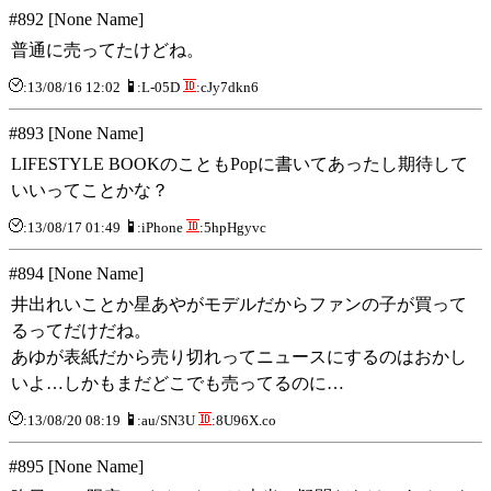
#892 [None Name]
普通に売ってたけどね。
:13/08/16 12:02
:L-05D
:cJy7dkn6
#893 [None Name]
LIFESTYLE BOOKのこともPopに書いてあったし期待して
いいってことかな？
:13/08/17 01:49
:iPhone
:5hpHgyvc
#894 [None Name]
井出れいことか星あやがモデルだからファンの子が買って
るってだけだね。
あゆが表紙だから売り切れってニュースにするのはおかし
いよ…しかもまだどこでも売ってるのに…
:13/08/20 08:19
:au/SN3U
:8U96X.co
#895 [None Name]