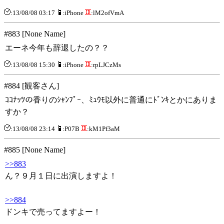
:13/08/08 03:17
:iPhone
:lM2ofVmA
#883 [None Name]
エーネ今年も辞退したの？？
:13/08/08 15:30
:iPhone
:rpLJCzMs
#884 [観客さん]
ｺｺﾅｯﾂの香りのｼｬﾝﾌﾟｰ、ﾐｭｳﾓ以外に普通にﾄﾞﾝｷとかにありま
すか？
:13/08/08 23:14
:P07B
:kM1Pf3aM
#885 [None Name]
>>883
ん？９月１日に出演しますよ！
>>884
ドンキで売ってますよー！