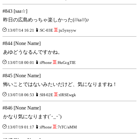
#843 [saa☆]
昨日の広島めっちゃ楽しかった(///ω///)♪
:13/07/14 16:21
:SC-03E
:ju5ynyyw
#844 [None Name]
あゆどうなるんですかね。
:13/07/18 00:01
:iPhone
:HuGcgTIE
#845 [None Name]
怖いことではないみたいだけど、気になりますね！
:13/07/18 06:53
:SH-02E
:tlRSEwgk
#846 [None Name]
かなり気になります(´･_･`)
:13/07/19 01:17
:iPhone
:7tTC/aMM