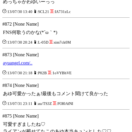
めっちゃかわゆいーっっ
:13/07/30 13:40
:SCL21
:IA731zLc
#872 [None Name]
FNS何歌うのかな(*´ω｀*)
:13/07/30 20:24
:L-05D
:sim7ck0M
#873 [None Name]
ayuangel.com/..
:13/07/30 21:18
:P02B
:1oVYBhVE
#874 [None Name]
あゆ可愛かったぁ!最後もコメント聞けて良かった
:13/07/31 23:11
:au/TS3Z
:FOI0AfNI
#875 [None Name]
可愛すぎましたね♡
ライアンが載せてたこのあゆ本当キュンとした♡♡