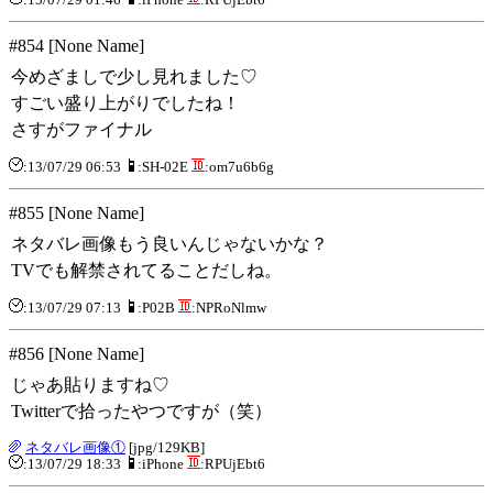
#854 [None Name]
今めざましで少し見れました♡
すごい盛り上がりでしたね！
さすがファイナル
:13/07/29 06:53
:SH-02E
:om7u6b6g
#855 [None Name]
ネタバレ画像もう良いんじゃないかな？
TVでも解禁されてることだしね。
:13/07/29 07:13
:P02B
:NPRoNlmw
#856 [None Name]
じゃあ貼りますね♡
Twitterで拾ったやつですが（笑）
ネタバレ画像①
[jpg/129KB]
:13/07/29 18:33
:iPhone
:RPUjEbt6