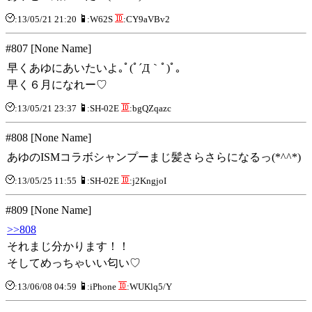
:13/05/21 21:20
:W62S
:CY9aVBv2
#807 [None Name]
早くあゆにあいたいよ｡ﾟ(ﾟ´Д｀ﾟ)ﾟ｡
早く６月になれー♡
:13/05/21 23:37
:SH-02E
:bgQZqazc
#808 [None Name]
あゆのISMコラボシャンプーまじ髪さらさらになるっ(*^^*)
:13/05/25 11:55
:SH-02E
:j2KngjoI
#809 [None Name]
>>808
それまじ分かります！！
そしてめっちゃいい匂い♡
:13/06/08 04:59
:iPhone
:WUKlq5/Y