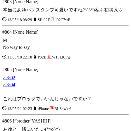
#803 [None Name]
本当にあゆパンスタンプ可愛いですね(*^^*)私も初購入♡
:13/05/18 08:29
:SH-02E
:l02T7wE.
#804 [None Name]
M
No way to say
:13/05/18 22:18
:P02B
:W13LfC7g
#805 [None Name]
>>802
>>804
これはブロックでいいんじゃないですか？
:13/05/21 02:23
:iPhone
:BLZ4wkr6
#806 [”brother”YASHHI]
あゆと一緒にいたい(*^o^*)