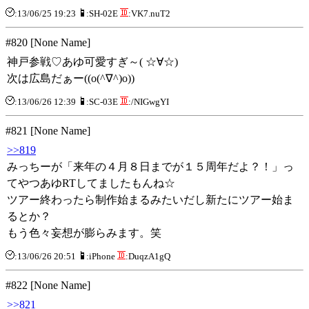
:13/06/25 19:23
:SH-02E
:VK7.nuT2
#820 [None Name]
神戸参戦♡あゆ可愛すぎ～( ☆∀☆)
次は広島だぁー((o(^∇^)o))
:13/06/26 12:39
:SC-03E
:/NIGwgYI
#821 [None Name]
>>819
みっちーが「来年の４月８日までが１５周年だよ？！」っ
てやつあゆRTしてましたもんね☆
ツアー終わったら制作始まるみたいだし新たにツアー始ま
るとか？
もう色々妄想が膨らみます。笑
:13/06/26 20:51
:iPhone
:DuqzA1gQ
#822 [None Name]
>>821