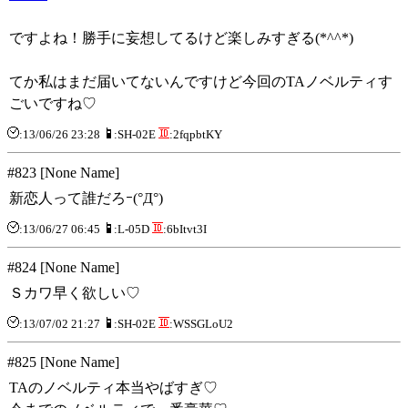
ですよね！勝手に妄想してるけど楽しみすぎる(*^^*)
てか私はまだ届いてないんですけど今回のTAノベルティす
ごいですね♡
:13/06/26 23:28
:SH-02E
:2fqpbtKY
#823 [None Name]
新恋人って誰だろｰ(°Д°)
:13/06/27 06:45
:L-05D
:6bItvt3I
#824 [None Name]
Ｓカワ早く欲しい♡
:13/07/02 21:27
:SH-02E
:WSSGLoU2
#825 [None Name]
TAのノベルティ本当やばすぎ♡