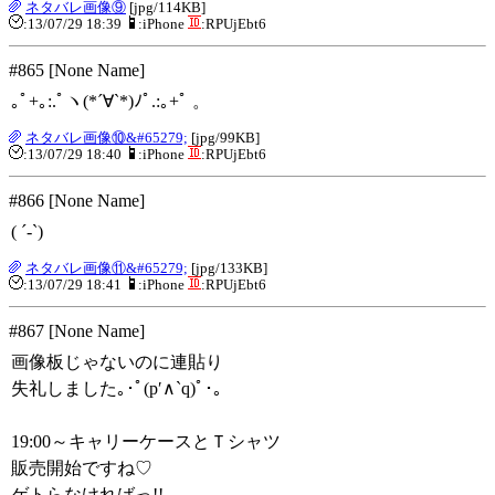
ネタバレ画像⑨
[jpg/114KB]
:13/07/29 18:39
:iPhone
:RPUjEbt6
#865 [None Name]
｡ﾟ+｡:.ﾟヽ(*´∀`*)ﾉﾟ.:｡+ﾟ 。
ネタバレ画像⑩&#65279;
[jpg/99KB]
:13/07/29 18:40
:iPhone
:RPUjEbt6
#866 [None Name]
( ´-`)
ネタバレ画像⑪&#65279;
[jpg/133KB]
:13/07/29 18:41
:iPhone
:RPUjEbt6
#867 [None Name]
画像板じゃないのに連貼り
失礼しました｡･ﾟ(p′∧`q)ﾟ･｡
19:00～キャリーケースとＴシャツ
販売開始ですね♡
ゲトらなければっ!!