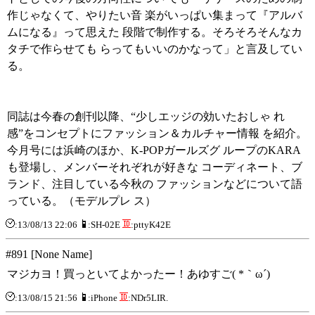
作じゃなくて、やりたい音 楽がいっぱい集まって『アルバ
ムになる』って思えた 段階で制作する。そろそろそんなカ
タチで作らせても らってもいいのかなって」と言及してい
る。
同誌は今春の創刊以降、“少しエッジの効いたおしゃ れ
感”をコンセプトにファッション＆カルチャー情報 を紹介。
今月号には浜崎のほか、K-POPガールズグ ループのKARA
も登場し、メンバーそれぞれが好きな コーディネート、ブ
ランド、注目している今秋の ファッションなどについて語
っている。（モデルプレ ス）
:13/08/13 22:06
:SH-02E
:pttyK42E
#891 [None Name]
マジカヨ！買っといてよかったー！あゆすご( *｀ω´)
:13/08/15 21:56
:iPhone
:NDr5LIR.