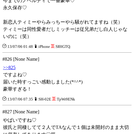
今までのノベルティで一番豪華♡
永久保存♡
新恋人ティミーやらみっちーやら騒がれてますね（笑）
ティミーは同性愛者だしミッチーは従兄弟だし白人じゃな
いのに（笑）
:13/07/06 01:48
:iPhone
:SI0lGTQ.
#826 [None Name]
>>825
ですよね♡
届いた時すっごい感動しました(*^^*)
豪華すぎる！
:13/07/06 07:35
:SH-02E
:TpWr9ENk
#827 [None Name]
やばいですね♡
彼氏と同棲してて２人でTAなんで１個は未開封のまま大切