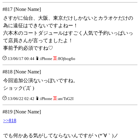
#817 [None Name]
さすがに仙台、大阪、東京だけしかないとカラオケだけの
為に遠征はできないですよねー！
六本木のコートダジュールはすごく人気で予約いっぱいっ
て店員さんが言ってましたよ！
事前予約必須ですね♡
:13/06/17 00:44
:iPhone
:8Ojbog6o
#818 [None Name]
今回追加公演ないっぽいですね。
ショック(´Д` )
:13/06/22 02:42
:iPhone
:an/TsG2I
#819 [None Name]
>>818
でも何かある気がしてならないんですがヽ(*´∀｀)ノ