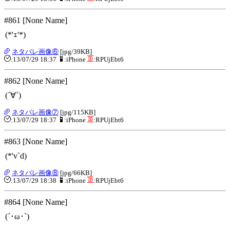
#861 [None Name]
(*'ｪ'*)
ネタバレ画像⑥
[jpg/39KB]
:13/07/29 18:37
:iPhone
:RPUjEbt6
#862 [None Name]
(´∀`)
ネタバレ画像⑦
[jpg/115KB]
:13/07/29 18:37
:iPhone
:RPUjEbt6
#863 [None Name]
(*'v`d)
ネタバレ画像⑧
[jpg/66KB]
:13/07/29 18:38
:iPhone
:RPUjEbt6
#864 [None Name]
(´･ω･`)