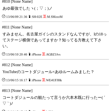
#810 [None Name]
あゆ最強でしたヽ(；▽；)ノ
:13/06/09 21:36
:SH-02E
:M.SMzxtM
#811 [None Name]
すみません。名古屋ガイシのスタンドなんですが、Iの18っ
てステージ横側であってますか？知ってる方教えて下さ
い。
:13/06/10 20:46
:iPhone
:AGBZ1fvs
#812 [None Name]
YouTubeのコートダジュール×あゆルームみました？
:13/06/15 16:17
:iPhone
:WE4UFJHk
#813 [None Name]
コートダジュールの観たって言うか六本木既に行ったー( ´
▽ ` )ﾉ