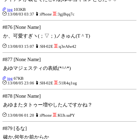
jpg
103KB
:13/08/03 03:37
:iPhone
:3gjBqq7c
#876 [None Name]
か、可愛すぎヽ(；▽；)ノきゅん(T ^ T)
:13/08/03 15:07
:SH-02E
:q3eAfw42
#877 [None Name]
あゆマジェスティの表紙(*^^*)
jpg
67KB
:13/08/05 23:06
:SH-02E
:51R4q1ug
#878 [None Name]
あゆまたタトゥー増やしたんですかね？
:13/08/06 01:20
:iPhone
:KUh.saPY
#879 [るな]
確か,何年か前からか