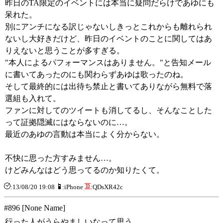
昨日のTA限定のイベントには本当に疑問だらけであゆにも
呆れた。
別にアンチになる訳じゃないしきっとこれからも離れられ
ないし大好きだけど、昨日のイベントのことに関してはあ
りえないと思うことが多すぎる。
"本人によるパフォーマンスはありません。"と告知メール
に書いてあったのにも関わらずあゆは歌ったのね。
そして最終的には出待ち禁止と書いてありながら無料で落
選組も入れて。
ファンに対してのツイートも消してるし、そんなことした
って証拠隠滅にはならないのに…。
最近のあゆの言動は本当によく分からない。
不快に思った方すみません…。
けどみんなはどう思ってるのか知りたくて。
:13/08/20 19:08
:iPhone
:QDsXR42c
#896 [None Name]
行った人がうらやましいなって思う。