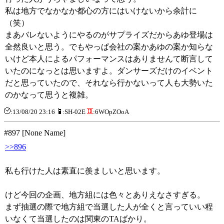
私は地方でなかなか都心の方にはいけないから余計に
（笑）
まあバレないようにやるのがサプライズだからあゆ登場は
全然良いと思う。でもやっぱ会社の案かあゆの案か知らな
いけど本人によるパフォーマンスはありませんて断言して
いたのになっとは思いますよ。ダンサーズだけのイベント
だと思っていたので、それなら行かないって人も大勢いた
のかなって思うと複雑。
:13/08/20 23:16
:SH-02E
:6WOpZOoA
#897 [None Name]
>>896
私も行けた人は素直に羨ましいと思います。
けど今回の企画、地方組には色々とありえなさすぎる。
まず抽選の際で地方組で当選した人が全くと言っていい程
いなくて当選したのは関東のTAばかり。