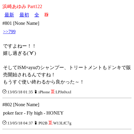
浜崎あゆみ Part122
最新
最初
全
#801 [None Name]
>>799
ですよねー！！
嬉し過ぎる(´∀`)
そしてISM×ayuのシャンプー、トリートメントもドンキで販
売開始されるんですね！
もうすぐ使い終わるから良かった～！
:13/05/18 01:35
:iPhone
:LPJn0xxI
#802 [None Name]
poker face - Fly high - HONEY
:13/05/18 04:37
:P02B
:W13LfC7g