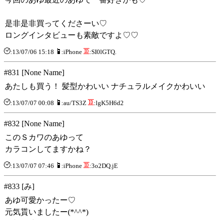
是非是非買ってくださーい♡
ロングインタビューも素敵ですよ♡♡
:13/07/06 15:18
:iPhone
:SI0lGTQ.
#831 [None Name]
あたしも買う！ 髪型かわいい ナチュラルメイクかわいい
:13/07/07 00:08
:au/TS3Z
:lgK5H6d2
#832 [None Name]
このＳカワのあゆって
カラコンしてますかね？
:13/07/07 07:46
:iPhone
:3o2DQ.jE
#833 [み]
あゆ可愛かったー♡
元気貰いましたー(*^^*)