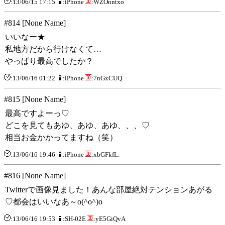
:13/06/15 17:15
:iPhone
:WZOnntxo
#814 [None Name]
いいなー★
私地方だから行けなくて…
やっぱり最高でしたか？
:13/06/16 01:22
:iPhone
:7nGxCUQ.
#815 [None Name]
最高ですよーっ♡
どこを見てもあゆ、あゆ、あゆ、、、♡
相当お金かかってますね（笑）
:13/06/16 19:46
:iPhone
:xbGFkfL.
#816 [None Name]
Twitterで画像見ました！あんな部屋絶対テンションあがる
♡都会はいいなあ～o(^o^)o
:13/06/16 19:53
:SH-02E
:yE5GiQvA