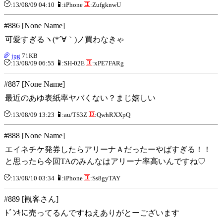
:13/08/09 04:10
:iPhone
:ZufgknwU
#886 [None Name]
可愛すぎるヽ(*´∀｀)ノ買わなきゃ
jpg
71KB
:13/08/09 06:55
:SH-02E
:xPE7FARg
#887 [None Name]
最近のあゆ表紙率ヤバくない？まじ嬉しい
:13/08/09 13:23
:au/TS3Z
:QwhRXXpQ
#888 [None Name]
エイネチケ発券したらアリーナＡだったーやばすぎる！！
と思ったら今回TAのみんなはアリーナ率高いんですね♡
:13/08/10 03:34
:iPhone
:Ss8gyTAY
#889 [観客さん]
ﾄﾞﾝｷに売ってるんですねえありがとーございます