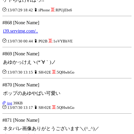
:13/07/29 18:42
:iPhone
:RPUjEbt6
#868 [None Name]
i39.servimg.com/..
:13/07/30 00:44
:P02B
:1oVYBhVE
#869 [None Name]
あゆかっけえヽ(*´∀｀)ノ
:13/07/30 13:15
:SH-02E
:5Q9IwhGo
#870 [None Name]
ポップのあゆやばい可愛い
jpg
39KB
:13/07/30 13:17
:SH-02E
:5Q9IwhGo
#871 [None Name]
ネタバレ画像ありがとうございます＼(^_^)／