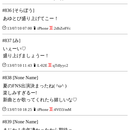
#836 [そらぼう]
あゆとぴ盛り上げてこー！
:13/07/10 07:00
:iPhone
:2dhZo8Vc
#837 [み]
いぇーい♡
盛り上げましょうー！
:13/07/10 11:43
:L-02E
:qTdIyyc2
#838 [None Name]
夏のFNS出演決まったね( ^ω^ )
楽しみすぎるー!
新曲とか歌ってくれたら嬉しいな♡
:13/07/10 18:25
:iPhone
:4Vf33/mM
#839 [None Name]
まじか！去年凄かったから期待っ