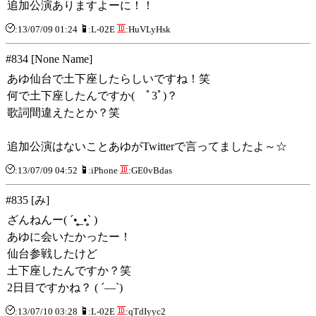
追加公演ありますよーに！！
:13/07/09 01:24
:L-02E
:HuVLyHsk
#834 [None Name]
あゆ仙台で土下座したらしいですね！笑
何で土下座したんですか( ﾟ3ﾟ)？
歌詞間違えたとか？笑
追加公演はないことあゆがTwitterで言ってましたよ～☆
:13/07/09 04:52
:iPhone
:GE0vBdas
#835 [み]
ざんねんー( ´•̥̥̥_•̥̥̥` )
あゆに会いたかったー！
仙台参戦したけど
土下座したんですか？笑
2日目ですかね？ ( ´―`)
:13/07/10 03:28
:L-02E
:qTdIyyc2