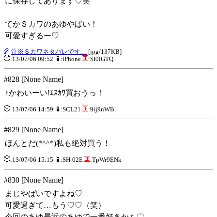
に保存してあります♡笑
てかＳカワのあゆやばい！
可愛すぎるー♡
注※Ｓカワネタバレです。
[jpg/137KB]
:13/07/06 09:52
:iPhone
:SI0lGTQ.
#828 [None Name]
↑かわいーい!ｴｽｶﾜ買おうっ！
:13/07/06 14:59
:SCL21
:9ij9nWB.
#829 [None Name]
ほんとだ(*^^*)私も絶対買う！
:13/07/06 15:15
:SH-02E
:TpWr9ENk
#830 [None Name]
まじやばいですよね♡
可愛過ぎて…もう♡♡（笑）
今回のあゆ最近のあゆで一番好きかも♡