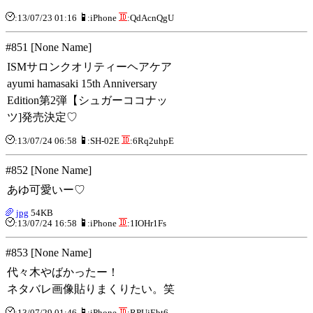
:13/07/23 01:16
:iPhone
:QdAcnQgU
#851 [None Name]
ISMサロンクオリティーヘアケア
ayumi hamasaki 15th Anniversary
Edition第2弾【シュガーココナッ
ツ]発売決定♡
:13/07/24 06:58
:SH-02E
:6Rq2uhpE
#852 [None Name]
あゆ可愛いー♡
jpg
54KB
:13/07/24 16:58
:iPhone
:1IOHr1Fs
#853 [None Name]
代々木やばかったー！
ネタバレ画像貼りまくりたい。笑
:13/07/29 01:46
:iPhone
:RPUjEbt6