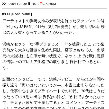
:13/08/11 22:30
:P07B
:J/Kkn6KI
#890 [None Name]
アーティストの浜崎あゆみが表紙を飾ったファッショ ン誌
「Majesty JAPAN」9月号（8月7日発売）が、売り 切れ店続
出の大反響となっていることがわかった。
浜崎がセクシーな“手ブラセミヌード”を披露したこ とで発
売前から大きな話題を集めた同誌。店頭はもち ろん、出版
元の大誠社にも在庫が無い状況で、ネット 上では既に定価
の倍以上のプレミア価格での取引きも 行われているとい
う。
誌面のインタビューでは、浜崎がデビューからの15年 間を
振り返り「悔いはないというか―。本当に止まら なかった
し、仕事中心すぎてプライベートでの10代、 20代はこうだ
ったっていう思い出はほぼないけど、そ れでよかったなっ
て、最近また改めて実感してる」と コメント。アーティス
トとしての今後の方向性につい ても「リリースのための制