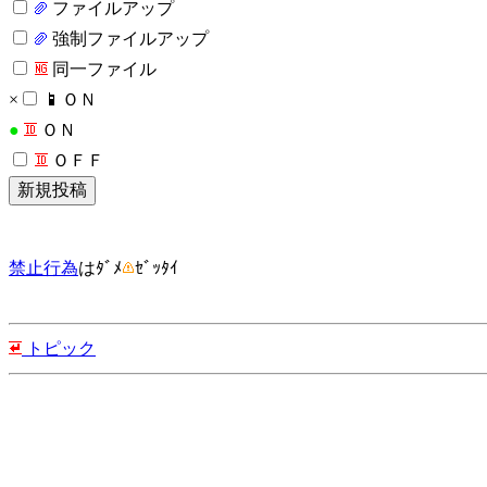
ファイルアップ
強制ファイルアップ
同一ファイル
×
ＯＮ
●
ＯＮ
ＯＦＦ
禁止行為
はﾀﾞﾒ
ｾﾞｯﾀｲ
トピック