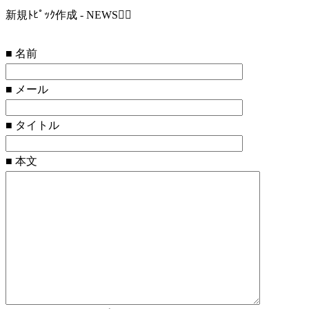
新規ﾄﾋﾟｯｸ作成 - ΝЕWS
■ 名前
■ メール
■ タイトル
■ 本文