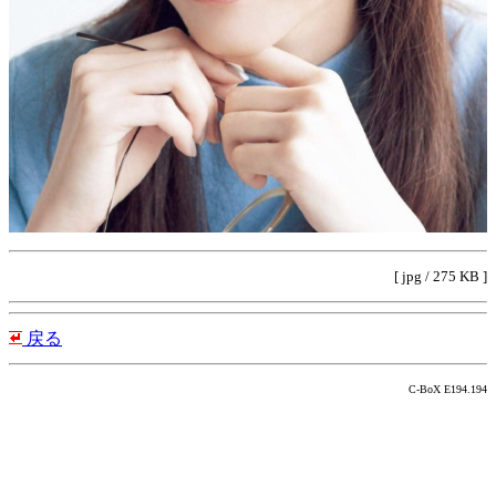
[ jpg / 275 KB ]
戻る
C-BoX E194.194